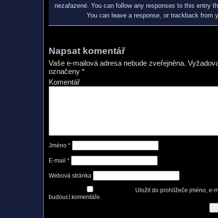
nezařazené
. You can follow any responses to this entry t
You can
leave a response
, or
trackback
from y
Napsat komentář
Vaše e-mailová adresa nebude zveřejněna.
Vyžadova
označeny
*
Komentář
Jméno
*
E-mail
*
Webová stránka
Uložit do prohlížeče jméno, e-
budoucí komentáře.