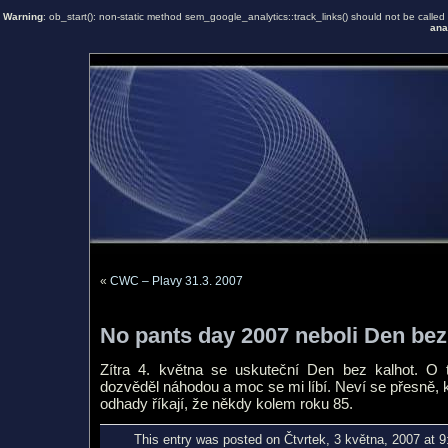
Warning
: ob_start(): non-static method sem_google_analytics::track_links() should not be called s
ana
«
CWC – Plavy 31.3. 2007
No pants day 2007 neboli Den bez
Zítra 4. května se uskuteční Den bez kalhot. O
dozvěděl náhodou a moc se mi líbí. Neví se přesně, k
odhady říkají, že někdy kolem roku 85.
This entry was posted on Čtvrtek, 3 května, 2007 at 9: