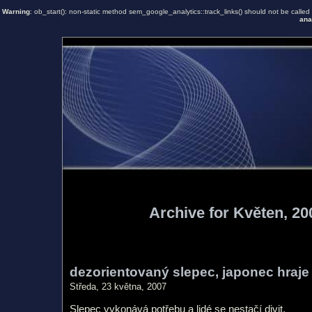
Warning
: ob_start(): non-static method sem_google_analytics::track_links() should not be called s
ana
Archive for Květen, 20
dezorientovaný slepec, japonec hraje
Středa, 23 května, 2007
Slepec vykonává potřebu a lidé se nestačí divit.