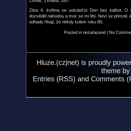
Čtvrtek, 3 května, 2007
Zítra 4. května se uskuteční Den bez kalhot. O
dozvěděl náhodou a moc se mi líbí. Neví se přesně, k
odhady říkají, že někdy kolem roku 85.
Posted in
nezařazené
|
No Commen
Hluze.(cz|net) is proudly pow
theme b
Entries (RSS)
and
Comments (